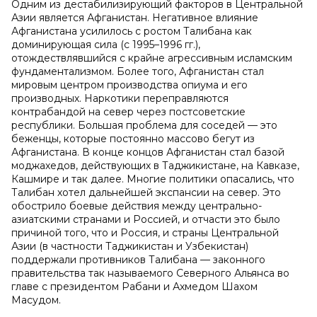
Одним из дестабилизирующий факторов в Центральной
Азии является Афганистан. Негативное влияние
Афганистана усилилось с ростом Талибана как
доминирующая сила (с 1995–1996 гг.),
отождествлявшийся с крайне агрессивным исламским
фундаментализмом. Более того, Афганистан стал
мировым центром производства опиума и его
производных. Наркотики переправляются
контрабандой на север через постсоветские
республики. Большая проблема для соседей — это
беженцы, которые постоянно массово бегут из
Афганистана. В конце концов Афганистан стал базой
моджахедов, действующих в Таджикистане, на Кавказе,
Кашмире и так далее. Многие политики опасались, что
Талибан хотел дальнейшей экспансии на север. Это
обострило боевые действия между центрально-
азиатскими странами и Россией, и отчасти это было
причиной того, что и Россия, и страны Центральной
Азии (в частности Таджикистан и Узбекистан)
поддержали противников Талибана — законного
правительства так называемого Северного Альянса во
главе с президентом Рабани и Ахмедом Шахом
Масудом.