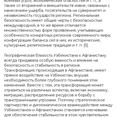
военных угроз, экономических опасностей и т. п., а
также от вторжений и вмешательств извне, связанных с
нанесением ущерба, посягательств на суверенитет и
независимость государств региона. Региональная
безопасность имеет общие черты с безопасностью
международной, в то же время отличается
множественностью форм проявления, учитывающих
особенности конкретных регионов современного мира,
конфигурации баланса сил в них, их исторические,
культурные, религиозные традиции и т. п. [5].
Географическая близость Узбекистана к Афганистану
всегда придавала особую важность и влияние на
безопасность и стабильность в регионе.
Трансформация, происходящая в Афганистане, имеет
прямое воздействие на Узбекистан, внушая
необходимость более глубокого понимания этих
изменений. Вместе с тем, эта трансформация может
отразиться на различных аспектах, включая экономику,
миграцию, распределение ресурсов и борьбу с
трансграничными угрозами. Поэтому стратегическое
партнерство и дипломатическое взаимодействие между
Узбекистаном и Афганистаном становятся ключевыми
для обеспечения стабильности в этом чувствительном