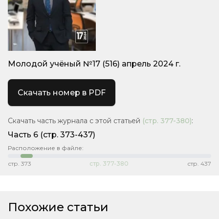
Молодой учёный №17 (516) апрель 2024 г.
Скачать номер в PDF
Скачать часть журнала с этой статьей
(стр.
377-380
)
:
Часть 6
(стр. 373-437)
Расположение в файле:
стр.
373
стр.
377-380
стр.
437
Похожие статьи