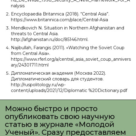
nd_De_Wilde_1998_Security_A_New_Framework_For_A
nalysis
Encyclopaedia Britannica (2018). “Central Asia”.
https://www.britannica.com/place/Central-Asia
Mendkovich N. Situation in Northern Afghanistan and
threats to Central Asia.
http://afghanistan.ru/doc/85146.html.
Najibullah, Farangis (2011). «Watching the Soviet Coup
from Central Asia».
https://www.rferl.org/a/central_asia_soviet_coup_annivers
ary/24301711.html
Дипломатическая академия (Москва 2022).
Дипломатический словарь для студентов.
http://ruspolitology.ru/wp-
content/uploads/2021/12/Diplomatic %20Dictionary.pdf
Можно быстро и просто
опубликовать свою научную
статью в журнале «Молодой
Ученый». Сразу предоставляем