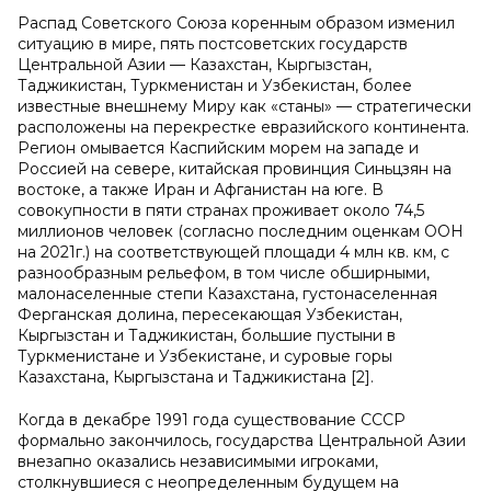
Распад Советского Союза коренным образом изменил
ситуацию в мире, пять постсоветских государств
Центральной Азии — Казахстан, Кыргызстан,
Таджикистан, Туркменистан и Узбекистан, более
известные внешнему Миру как «станы» — стратегически
расположены на перекрестке евразийского континента.
Регион омывается Каспийским морем на западе и
Россией на севере, китайская провинция Синьцзян на
востоке, а также Иран и Афганистан на юге. В
совокупности в пяти странах проживает около 74,5
миллионов человек (согласно последним оценкам ООН
на 2021г.) на соответствующей площади 4 млн кв. км, с
разнообразным рельефом, в том числе обширными,
малонаселенные степи Казахстана, густонаселенная
Ферганская долина, пересекающая Узбекистан,
Кыргызстан и Таджикистан, большие пустыни в
Туркменистане и Узбекистане, и суровые горы
Казахстана, Кыргызстана и Таджикистана [2].
Когда в декабре 1991 года существование СССР
формально закончилось, государства Центральной Азии
внезапно оказались независимыми игроками,
столкнувшиеся с неопределенным будущем на