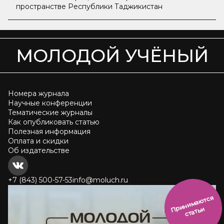
пространстве Республики Таджикистан
МОЛОДОЙ УЧЁНЫЙ
Номера журнала
Научные конференции
Тематические журналы
Как опубликовать статью
Полезная информация
Оплата и скидки
Об издательстве
+7 (843) 500-57-53
info@moluch.ru
и
н
и
м
а
ют
с
я
ст
ать
П
р
и