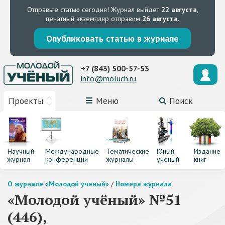
Отправьте статью сегодня!
Журнал выйдет
22 августа
,
печатный экземпляр отправим
26 августа
.
Опубликовать статью в журнале
+7 (843) 500-57-53
info@moluch.ru
Проекты
Меню
Поиск
Научный
Международные
Тематические
Юный
Издание
журнал
конференции
журналы
ученый
книг
О журнале «Молодой ученый»
/
Номера журнала
«Молодой учёный» №51
(446),