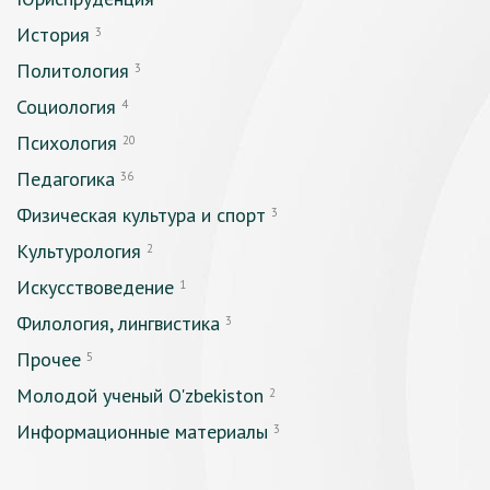
История
3
Политология
3
Социология
4
Психология
20
Педагогика
36
Физическая культура и спорт
3
Культурология
2
Искусствоведение
1
Филология, лингвистика
3
Прочее
5
Молодой ученый O'zbekiston
2
Информационные материалы
3