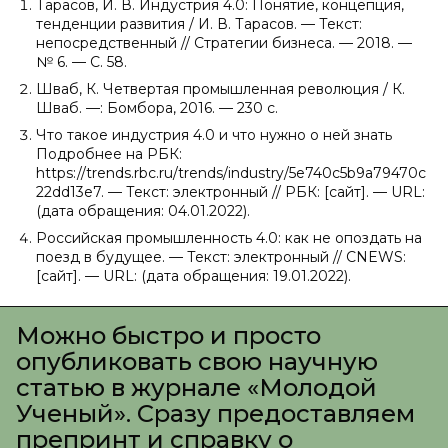
Тарасов, И. В. Индустрия 4.0: Понятие, концепция,
тенденции развития / И. В. Тарасов. — Текст:
непосредственный // Стратегии бизнеса. — 2018. —
№ 6. — С. 58.
Шваб, К. Четвертая промышленная революция / К.
Шваб. —: Бомбора, 2016. — 230 c.
Что такое индустрия 4.0 и что нужно о ней знать
Подробнее на РБК:
https://trends.rbc.ru/trends/industry/5e740c5b9a79470c
22dd13e7. — Текст: электронный // РБК: [сайт]. — URL:
(дата обращения: 04.01.2022).
Российская промышленность 4.0: как не опоздать на
поезд в будущее. — Текст: электронный // CNEWS:
[сайт]. — URL: (дата обращения: 19.01.2022).
Можно быстро и просто
опубликовать свою научную
статью в журнале «Молодой
Ученый». Сразу предоставляем
препринт и справку о