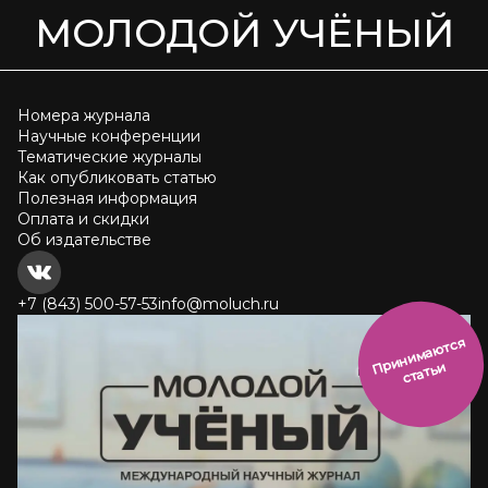
МОЛОДОЙ УЧЁНЫЙ
Номера журнала
Научные конференции
Тематические журналы
Как опубликовать статью
Полезная информация
Оплата и скидки
Об издательстве
+7 (843) 500-57-53
info@moluch.ru
и
н
и
м
а
ют
с
я
ст
ать
П
р
и