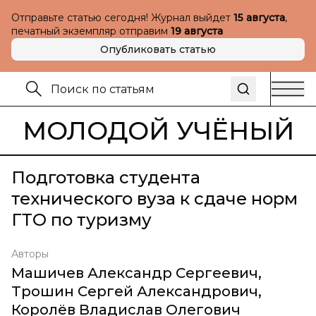
Отправьте статью сегодня! Журнал выйдет
15 августа
,
печатный экземпляр отправим
19 августа
Опубликовать статью
МОЛОДОЙ УЧЁНЫЙ
Подготовка студента
технического вуза к сдаче норм
ГТО по туризму
Авторы
Машичев Александр Сергеевич
,
Трошин Сергей Александрович
,
Королёв Владислав Олегович