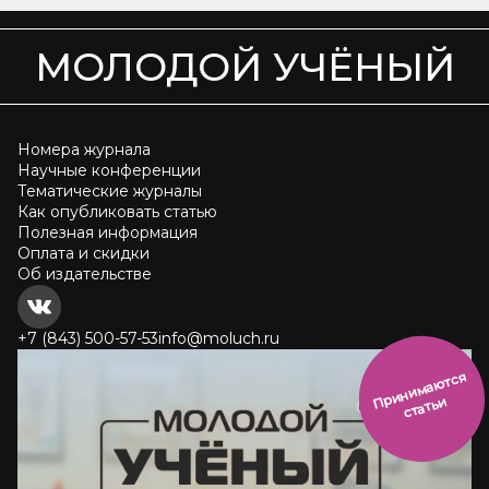
МОЛОДОЙ УЧЁНЫЙ
Номера журнала
Научные конференции
Тематические журналы
Как опубликовать статью
Полезная информация
Оплата и скидки
Об издательстве
+7 (843) 500-57-53
info@moluch.ru
и
н
и
м
а
ют
с
я
ст
ать
П
р
и