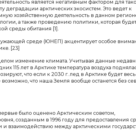
тельность является негативным фактором для так
ту деградации арктических экосистем. Это ведет к
мную хозяйственную деятельность в данном регион
логии, а также проведению политики, которая буде
ой среды обитания [1].
ужающей среде (ЮНЕП) акцентирует особое внима
ке. [23]
в целом изменение климата. Учитывая данные недавн
их 115 лет в Арктике температура воздуха подняла
зируют, что если к 2030 г. лед в Арктике будет весь
не возможно, что наша Земля вообще останется без с
первые было оценено Арктическим советом,
вня, созданным в 1996 году для предоставления с
и и взаимодействию между арктическими государс