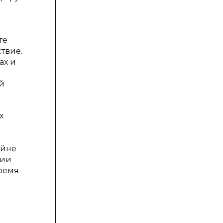
те
твие.
ах и
й
х
айне
ции
время