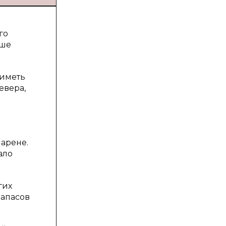
го
ьше
 иметь
евера,
арене.
ало
гих
запасов