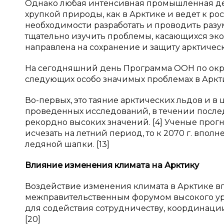
Однако любая интенсивная промышленная дея
хрупкой природы, как в Арктике и ведет к рос
необходимости разработать и проводить разу
тщательно изучить проблемы, касающихся эко
направлена на сохранение и защиту арктическ
На сегодняшний день Программа ООН по окр
следующих особо значимых проблемах в Аркти
Во-первых, это таяние арктических льдов и 
проведенных исследований, в течении последн
рекордно высоких значений. [4] Ученые прогно
исчезать на летний период, то к 2070 г. впол
ледяной шапки. [13]
Влияние изменения климата на Арктику
Воздействие изменения климата в Арктике в
межправительственным форумом высокого уро
для содействия сотрудничеству, координаци
[20]