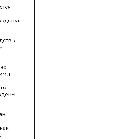
ются
ходства
дств к
м
тво
ьими
ого
уждены
ан:
как
.