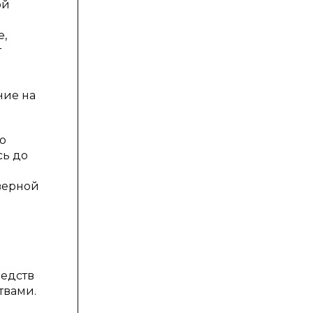
ой
е,
т
ние на
о
сь до
еверной
редств
твами.