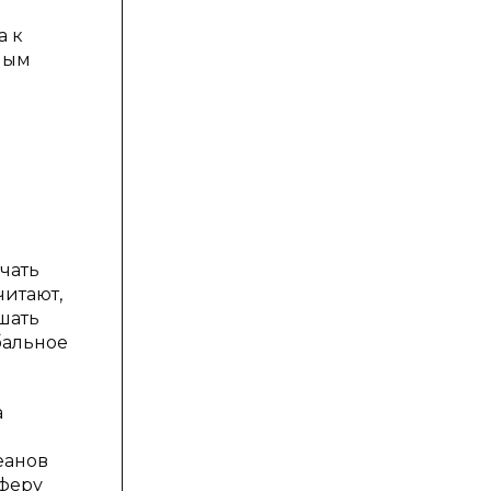
а к
ным
чать
читают,
шать
бальное
а
еанов
сферу