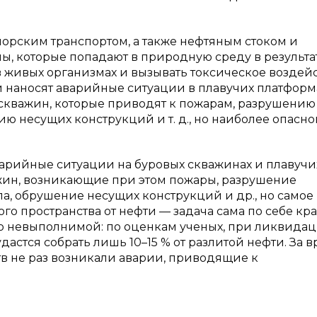
морским транспортом, а также нефтяным стоком и
, которые попадают в природную среду в результа
в живых организмах и вызывать токсическое воздейс
наносят аварийные ситуации в плавучих платформ
 скважин, которые приводят к пожарам, разрушению
ю несущих конструкций и т. д., но наиболее опасно
арийные ситуации на буровых скважинах и плавучи
жин, возникающие при этом пожары, разрушение
, обрушение несущих конструкций и др., но самое
ого пространства от нефти — задача сама по себе кр
сто невыполнимой: по оценкам ученых, при ликвида
астся собрать лишь 10–15 % от разлитой нефти. За 
в не раз возникали аварии, приводящие к