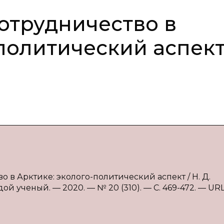
отрудничество в
-политический аспек
 в Арктике: эколого-политический аспект / Н. Д.
ой ученый. — 2020. — № 20 (310). — С. 469-472. — URL