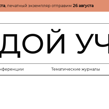
ста
, печатный экземпляр отправим
26 августа
ДОЙ У
нференции
Тематические журналы