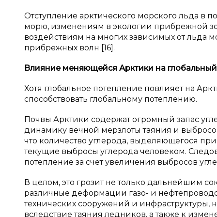
Отступление арктического морского льда в п
морю, изменениям в экологии прибрежной з
воздействиям на многих зависимых от льда 
прибрежных волн [16].
Влияние меняющейся Арктики на глобальный
Хотя глобальное потепление повлияет на Аркт
способствовать глобальному потеплению.
Почвы Арктики содержат огромный запас угле
динамику вечной мерзлоты таяния и выбросов
что количество углерода, выделяющегося при
текущие выбросы углерода человеком. Следов
потепление за счет увеличения выбросов угле
В целом, это грозит не только дальнейшим с
различные деформации газо- и нефтепроводов
технических сооружений и инфраструктуры, 
вследствие таяния ледников, а также к изме