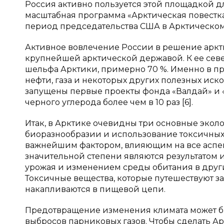
Россия активно пользуется этой площадкой дл
масштабная программа «Арктическая повестка-
период председательства США в Арктическом с
Активное вовлечение России в решение аркти
крупнейшей арктической державой. К ее сев
шельфа Арктики, примерно 70 %. Именно в п
нефти, газа и некоторых других полезных ископ
запущены первые проекты фонда «Валдай» и 
черного углерода более чем в 10 раз [6].
Итак, в Арктике очевидны три основные экол
биоразнообразии и использование токсичных
важнейшим фактором, влияющим на все аспек
значительной степени являются результатом 
урожая и изменением среды обитания в други
Токсичные вещества, которые путешествуют за
накапливаются в пищевой цепи.
Предотвращение изменения климата может бы
выбросов парниковых газов. Чтобы сделать А