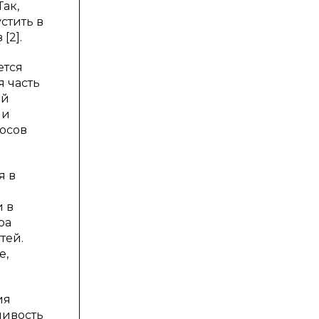
ак,
стить в
[2].
ется
 часть
ий
ли
осов
я в
 в
ра
тей.
е,
ия
чивость