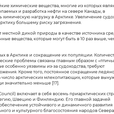
йкие химические вещества, многие из которых явля
паемых и разработка нефти на севере Канады, в
ь химическую нагрузку в Арктике. Увеличение судо
Арктику большему риску загрязнения.
т местной дикой природы в качестве источника сре
ые вещества, которые могут быть в 10 раз выше, че
ых в Арктике и сокращение их популяции. Количес
ические проблемы связаны главным образом с «птич
е особенно уязвимы из-за судоходства, требуют
ожения. Кроме того, постоянное сокращение ледян
на число арктических млекопитающих, которые вын
и значительно меньше [17].
 Council) включает в себя восемь приарктических стр
вегию, Швецию и Финляндию. Его главной задачей
 обеспечение устойчивого и динамичного развития 
ного и культурного благосостояния народов Севера