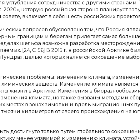
я углубления сотрудничества с другими странами. Т
2020», которую российская сторона планирует запу
овете, включает в себя шесть российских проектов 
ческих вопросов обусловлено тем, что Россия явля
ерным границам и берегам прилегает самая большая
ределах шельфа возможна разработка месторожден
аемых. [24, С. 56] В 2015 г. в российской Арктике бы
«Тундра», целью которых является сокращение выбр
огические проблемы: изменение климата, изменени
 химических веществ. Изменение климата является
ты жизни в Арктике. Изменения в биоразнообразии
изменения климата, но также вызваны методами сбо
х местах в зонах зимовки и вдоль миграционных пу
 тысячи километров от своего происхождения на юг
ть достигнуто только путем глобального сокращен
рктику менее уязвимой к изменению климата, устой