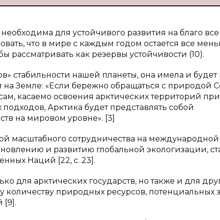
необходима для устойчивого развития на благо все
овать, что в мире с каждым годом остается все мен
ы рассматривать как резервы устойчивости (10).
ов» стабильности нашей планеты, она имела и будет
 на Земле: «Если бережно обращаться с природой С
сам, касаемо освоения арктических территорий при
подходов, Арктика будет представлять собой
тв на мировом уровне». [3]
ной масштабного сотрудничества на международной 
новлению и развитию глобальной экологизации, ст
ных Наций [22, с. 23].
ько для арктических государств, но также и для дру
у количеству природных ресурсов, потенциальных 
[9].