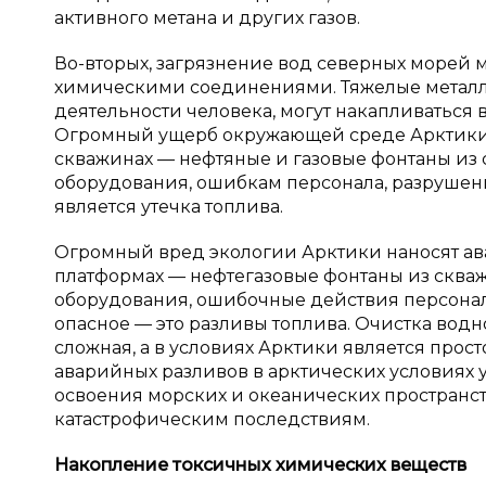
активного метана и других газов.
Во-вторых, загрязнение вод северных морей 
химическими соединениями. Тяжелые металлы
деятельности человека, могут накапливаться 
Огромный ущерб окружающей среде Арктики 
скважинах — нефтяные и газовые фонтаны из
оборудования, ошибкам персонала, разрушени
является утечка топлива.
Огромный вред экологии Арктики наносят ав
платформах — нефтегазовые фонтаны из сква
оборудования, ошибочные действия персонала
опасное — это разливы топлива. Очистка водн
сложная, а в условиях Арктики является про
аварийных разливов в арктических условиях уд
освоения морских и океанических пространст
катастрофическим последствиям.
Накопление токсичных химических веществ