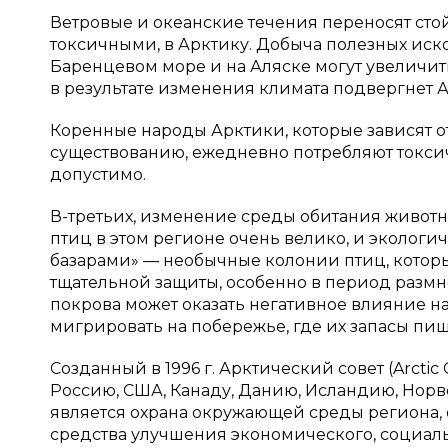
Ветровые и океанские течения переносят сто
токсичными, в Арктику. Добыча полезных иско
Баренцевом море и на Аляске могут увеличит
в результате изменения климата подвергнет 
Коренные народы Арктики, которые зависят о
существованию, ежедневно потребляют токсичн
допустимо.
В-третьих, изменение среды обитания животн
птиц в этом регионе очень велико, и эколог
базарами» — необычные колонии птиц, которы
тщательной защиты, особенно в период размн
покрова может оказать негативное влияние 
мигрировать на побережье, где их запасы пищ
Созданный в 1996 г. Арктический совет (Arctic
Россию, США, Канаду, Данию, Исландию, Нор
является охрана окружающей среды региона,
средства улучшения экономического, социаль