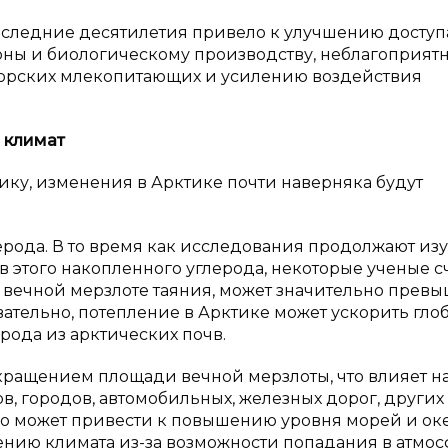
оследние десятилетия привело к улучшению доступ
оны и биологическому производству, неблагоприят
морских млекопитающих и усилению воздействия
 климат
ику, изменения в Арктике почти наверняка будут
рода. В то время как исследования продолжают изу
 этого накопленного углерода, некоторые ученые с
 вечной мерзлоте таяния, может значительно превы
ательно, потепление в Арктике может ускорить гло
рода из арктических почв.
окращением площади вечной мерзлоты, что влияет н
, городов, автомобильных, железных дорог, других
но может привести к повышению уровня морей и ок
нению климата из-за возможности попадания в атмо