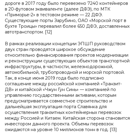
дороге в 2017 году было перевезено 7240 контейнеров
в 20-футовом эквиваленте (далее ДФЭ), по МТК
«Приморье-2» в тестовом режиме — 22 ДФЭ.
Существующие порты Зарубино, ОАО «Морской порт в
бухте Троицы» перевалил более 650 ДФЭ, доставленных
автотранспортом. [12]
В рамках реализации концепции ЭПШП руководством
двух стран проводятся широкое обсуждение
относительно финансирования проектов модернизации
и реконструкции существующих объектов транспортной
инфраструктуры, в частности, железнодорожной,
автомобильной, трубопроводной и морской портовой.
Так, в конце июня 2019 года было подписано
соглашение между российской компанией «Транзит-
ДВ» и китайской «Чжун Гун Синь» — компанией по
управлению государственными активами, которым
предусматривается совместное строительство и
дальнейшая эксплуатация порта Славянка для
осуществления транзитных контейнерных перевозок
между Россией и Китаем. Китайская сторона становится
инвестором данного проекта. Объемы перевозок
ожидаются на уровне 10 миллионов тонн в год. [13]