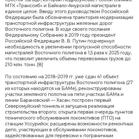
МТК «Транссиб» и Байкало-Амурской магистрали в
единое целое. Ввиду этого руководством Российской
Федерации была обозначена траектория модернизации
транспортной инфраструктуры железных дорог
Восточного полигона. В ходе своего послания
Федеральному Собранию в 2019 году президент
Российской Федерации В. В. Путин подчеркнул
необходимость в увеличении пропускной способности
магистралей Восточного полигона в 1,5 раза к 2025 году,
что позволит увеличить объемы перевозимых грузов до
210 млн. тонн. [8]
По состоянию на 2018–2019 гг. уже сдан 41 объект
транспортной инфраструктуры Восточного полигона (27
из которых находятся на БАМе), реконструированы
участки земляного полотна на пяти участках БАМа и
линии Барановский — Хасан; построен первый
Северомуйский тоннель и запущена реализация
строительства второго; открыта первая очередь пунктов
технического обслуживания локомотивов (ПТО) на
станции Уссурийск; расширены возможности ремонтных
депо, участвующих в обслуживании локомотивов,
задействованных для перевозки к пограничным