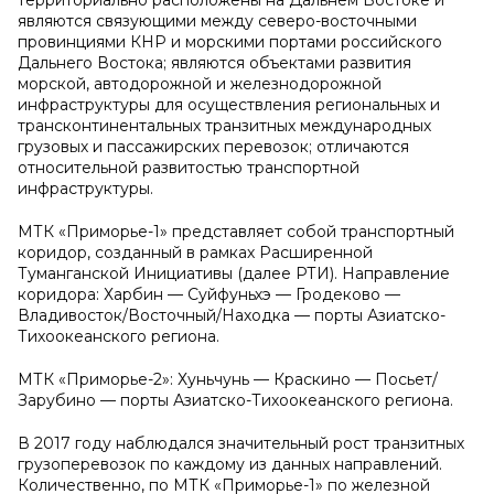
территориально расположены на Дальнем Востоке и
являются связующими между северо-восточными
провинциями КНР и морскими портами российского
Дальнего Востока; являются объектами развития
морской, автодорожной и железнодорожной
инфраструктуры для осуществления региональных и
трансконтинентальных транзитных международных
грузовых и пассажирских перевозок; отличаются
относительной развитостью транспортной
инфраструктуры.
МТК «Приморье-1» представляет собой транспортный
коридор, созданный в рамках Расширенной
Туманганской Инициативы (далее РТИ). Направление
коридора: Харбин — Суйфуньхэ — Гродеково —
Владивосток/Восточный/Находка — порты Азиатско-
Тихоокеанского региона.
МТК «Приморье-2»: Хуньчунь — Краскино — Посьет/
Зарубино — порты Азиатско-Тихоокеанского региона.
В 2017 году наблюдался значительный рост транзитных
грузоперевозок по каждому из данных направлений.
Количественно, по МТК «Приморье-1» по железной