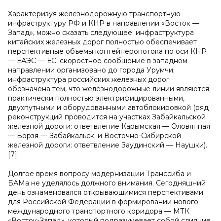
Характеризуя железнодорожную транспортную
инфраструктуру РФ и КНР в направлении «Восток —
Запад», можно сказать следующее: инфраструктура
китайских железных дорог полностью обеспечивает
перспективные объемы контейнеропотока по оси КНР
— ЕАЭС — ЕС; скоростное сообщение в западном
направлении организовано до города Урумчи;
инфраструктура российских железных дорог
обозначена тем, что железнодорожные линии являются
практически полностью электрифицированными,
двухпутными и оборудованными автоблокировкой (ряд
реконструкций проводится на участках Забайкальской
железной дороги: ответвление Карымская — Оловянная
— Борзя — Забайкальск; и Восточно-Сибирской
железной дороги: ответвление Заудинский — Наушки).
[7]
Долгое время вопросу модернизации Транссиба и
БАМа не уделялось должного внимания. Сегодняшний
день ознаменовался открывающимися перспективами
для Российской Федерации в формировании нового
международного транспортного коридора — МТК
«Восток-Запад», который подразумевает собой слияние