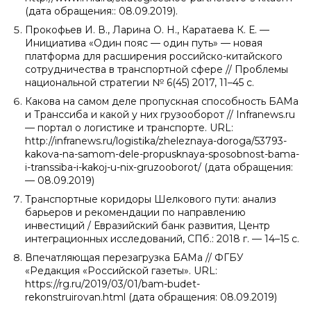
(дата обращения:: 08.09.2019).
Прокофьев И. В., Ларина О. Н., Каратаева К. Е. —
Инициатива «Один пояс — один путь» — новая
платформа для расширения российско-китайского
сотрудничества в транспортной сфере // Проблемы
национальной стратегии № 6(45) 2017, 11–45 с.
Какова на самом деле пропускная способность БАМа
и Транссиба и какой у них грузооборот // Infranews.ru
— портал о логистике и транспорте. URL:
http://infranews.ru/logistika/zheleznaya-doroga/53793-
kakova-na-samom-dele-propusknaya-sposobnost-bama-
i-transsiba-i-kakoj-u-nix-gruzooborot/ (дата обращения:
— 08.09.2019)
Транспортные коридоры Шелкового пути: анализ
барьеров и рекомендации по направлению
инвестиций / Евразийский банк развития, Центр
интеграционных исследований, СПб.: 2018 г. — 14–15 с.
Впечатляющая перезагрузка БАМа // ФГБУ
«Редакция «Российской газеты». URL:
https://rg.ru/2019/03/01/bam-budet-
rekonstruirovan.html (дата обращения: 08.09.2019)