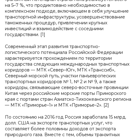
на 5–7 %, что продиктовано необходимостью в
комплексном подходе, включающем в себя улучшение
транспортной инфраструктуры, усовершенствование
таможенных процедур, привлечении крупных
инвестиций и взаимодействие с соседними
государствами. [1]
Современный этап развития транспортно-
логистического потенциала Российской Федерации
характеризуется прохождением по территории
государства следующих международных транспортных
коридоров — МТК «Север–Юг», МТК «Транссиб»,
Северный морской путь, участки панъевропеских
транспортных коридоров № 1, № 2 и № 9, а также
коридоры, связывающие северо-восточные провинции
Китая через российские морские порты Приморского
края с портами стран Азиатско-Тихоокеанского региона
— МТК «Приморье–1» и МТК «Приморье–2». [2]
По состоянию на 2016 год Россия заработала 15 млрд.
долл. США на экспорте транспортных услуг, что
составляет более половины доходов от экспорта
природного газа. Вместе с тем, объемы транзитных