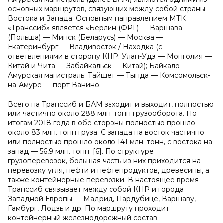
основных маршрутов, связующих между собой страны
Востока и Запада. Основным направлением МТК
«Транссиб» является «Берлин (ФРГ) — Варшава
(Польша) — Минск (Беларусь) — Москва —
Екатеринбург — Владивосток / Находка (с
ответвлениями в сторону КНР: Улан-Удэ — Монголия —
Китай и Чита — Забайкальск — Китай); Байкало-
Амурская магистраль: Тайшет — Тында — Комсомольск-
на-Амуре — порт Ванино.
Всего на Транссиб и БАМ заходит и выходит, полностью
или частично около 288 млн. тонн грузооборота. По
итогам 2018 года в обе стороны полностью прошло
около 83 млн. тонн груза. С запада на восток частично
или полностью прошло около 141 млн. тонн, с востока на
запад — 56,9 млн. тонн. [6]. По структуре
грузоперевозок, большая часть из них приходится на
перевозку угля, нефти и нефтепродуктов, древесины, а
также контейнерные перевозки. В настоящее время
Транссиб связывает между собой КНР и города
Западной Европы — Мадрид, Пардубице, Варшаву,
Гамбург, Лодзь и др. По маршруту проходит
контейнерный железнодорожный состав.