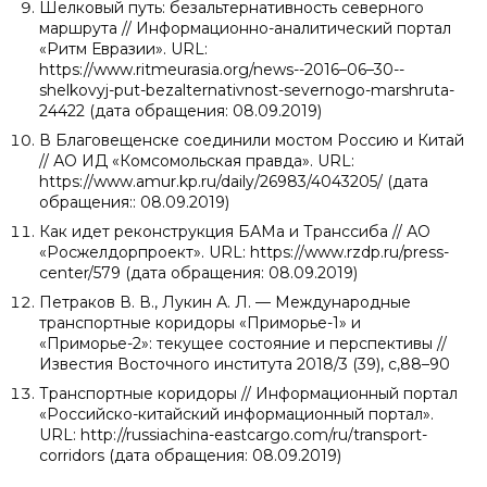
Шелковый путь: безальтернативность северного
маршрута // Информационно-аналитический портал
«Ритм Евразии». URL:
https://www.ritmeurasia.org/news--2016–06–30--
shelkovyj-put-bezalternativnost-severnogo-marshruta-
24422 (дата обращения: 08.09.2019)
В Благовещенске соединили мостом Россию и Китай
// АО ИД «Комсомольская правда». URL:
https://www.amur.kp.ru/daily/26983/4043205/ (дата
обращения:: 08.09.2019)
Как идет реконструкция БАМа и Транссиба // АО
«Росжелдорпроект». URL: https://www.rzdp.ru/press-
center/579 (дата обращения: 08.09.2019)
Петраков В. В., Лукин А. Л. — Международные
транспортные коридоры «Приморье-1» и
«Приморье-2»: текущее состояние и перспективы //
Известия Восточного института 2018/3 (39), с,88–90
Транспортные коридоры // Информационный портал
«Российско-китайский информационный портал».
URL: http://russiachina-eastcargo.com/ru/transport-
corridors (дата обращения: 08.09.2019)