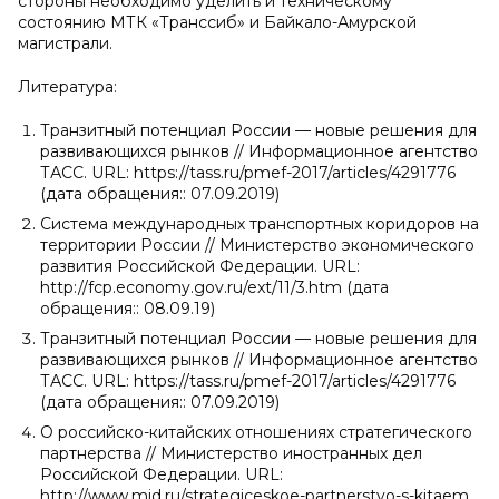
стороны необходимо уделить и техническому
состоянию МТК «Транссиб» и Байкало-Амурской
магистрали.
Литература:
Транзитный потенциал России — новые решения для
развивающихся рынков // Информационное агентство
ТАСС. URL: https://tass.ru/pmef-2017/articles/4291776
(дата обращения:: 07.09.2019)
Система международных транспортных коридоров на
территории России // Министерство экономического
развития Российской Федерации. URL:
http://fcp.economy.gov.ru/ext/11/3.htm (дата
обращения:: 08.09.19)
Транзитный потенциал России — новые решения для
развивающихся рынков // Информационное агентство
ТАСС. URL: https://tass.ru/pmef-2017/articles/4291776
(дата обращения:: 07.09.2019)
О российско-китайских отношениях стратегического
партнерства // Министерство иностранных дел
Российской Федерации. URL:
http://www.mid.ru/strategiceskoe-partnerstvo-s-kitaem