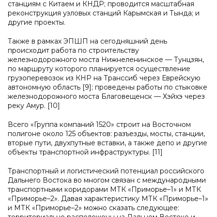
станциям с Китаем и КНДР; проводится масштабная
реконструкция узловых станций Карымская и Тында; и
другие проекты.
Также в рамках ЭПШП на сегодняшний день
происходит работа по строительству
железнодорожного моста Нижнеленинское — Тунцзян,
по маршруту которого планируется осуществление
грузоперевозок из КНР на Транссиб через Еврейскую
автономную область [9]; проведены работы по стыковке
железнодорожного моста Благовещенск — Хэйхэ через
реку Амур. [10]
Всего «Группа компаний 1520» строит на Восточном
полигоне около 125 объектов: разъезды, мосты, станции,
вторые пути, двухпутные вставки, а также депо и другие
объекты транспортной инфраструктуры. [11]
Транспортный и логистический потенциал российского
Дальнего Востока во многом связан с международными
транспортными коридорами МТК «Приморье–1» и МТК
«Приморье–2». Давая характеристику МТК «Приморье–1»
и МТК «Приморье–2» можно сказать следующее: