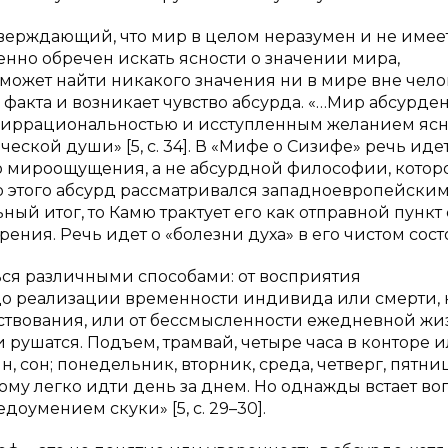
верждающий, что мир в целом неразумен и не имее
енно обречен искать ясности о значении мира,
может найти никакого значения ни в мире вне чело
 факта и возникает чувство абсурда. «…Мир абсурден,
 иррациональностью и исступленным желанием ясн
ческой души» [5, с. 34]. В «Мифе о Сизифе» речь иде
о мироощущения, а не абсурдной философии, котор
до этого абсурд рассматривался западноевропейски
ый итог, то Камю трактует его как отправной пункт
ения. Речь идет о «болезни духа» в его чистом сост
ться различными способами: от восприятия
о реализации временности индивида или смерти, 
ствования, или от бессмысленности ежедневной жи
 рушатся. Подъем, трамвай, четыре часа в конторе и
н, сон; понедельник, вторник, среда, четверг, пятниц
торому легко идти день за днем. Но однажды встает во
доумением скуки» [5, с. 29–30].