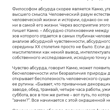
Философом абсурда скорее является Камю, ут
высшего смысла. Человеческий разум естеств
человеческой жизни и истории, однако он не 
ни в самой его жизни. Через восприятие этого
пишет Камю. – Абсурдно столкновение между
зов которого отдается в самых глубинах челове
анализе абсурдной чувственности, абсурдног
середины
XX
столетия просто не было. Если 
мыслителями как некий вывод, интеллектуальн
собственного исследования, исходную точку зр
Чувство абсурда, говорит Камю, может появи
бесчеловечности или безразличия природы д
открывает бесполезность человеческого суще
ее рутины. «Бывает, что привычные декорации
заводе, обед, трамвай, четыре часа работы, ужи
суббота, все в том же ритме – вот путь, по ко
“зачем?”. Все начинается с этой окрашенной не