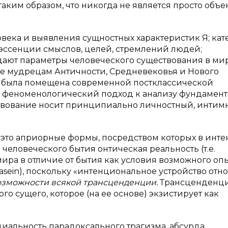
аким образом, что никогда не является просто объе
века и выявления сущностных характеристик Я; ка
тэссенции смыслов, целей, стремлений людей;
ают параметры человеческого существования в мир
е мудрецам Античности, Средневековья и Нового
а была помещена современной постклассической
 феноменологический подход к анализу фундамен
ствование носит принципиально личностный, интим
– это априорные формы, посредством которых в инт
еловеческого бытия онтическая реальность (т.е.
ира в отличие от бытия как условия возможного опы
asein
), поскольку «интенциональное устройство от
озможности всякой трансценденции.
Трансценденци
 сущего, которое (на ее основе) экзистирует как
иальность парадоксального трагизма, абсурда,