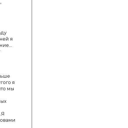
,
аду
ней я
ание…
т
льше
угого я
что мы
ных
…Я
словами