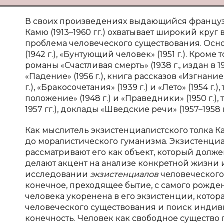
В своих произведениях выдающийся француз
Камю (1913–1960 гг.) охватывает широкий круг
проблема человеческого существования. Ос
(1942 г.), «Бунтующий человек» (1951 г.). Кро
романы «Счастливая смерть» (1938 г., издан в 197
«Падение» (1956 г.), книга рассказов «Изгнание
г.), «Бракосочетания» (1939 г.) и «Лето» (1954 г.
положение» (1948 г.) и «Праведники» (1950 г.
1957 гг.), доклады «Шведские речи» (1957–1958 гг
Как мыслитель экзистенциалистского толка 
до моралистического гуманизма. Экзистенциа
рассматривают его как объект, который долж
делают акцент на анализе конкретной жизни и
исследовании
экзистенциалов
человеческого 
конечное, преходящее бытие, с самого рожд
человека укоренена в его экзистенции, котор
человеческого существования и поиск индив
конечность. Человек как свободное существо