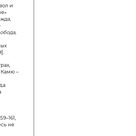
вол и
ые»
ежда
,
е
вобода
,
рых
].
рах,
. Камю –
ода
а
9–161,
есь не