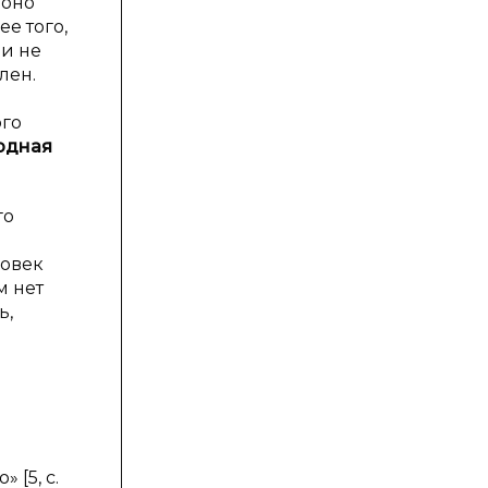
 оно
е того,
 и не
лен.
ого
рдная
го
ловек
м нет
ь,
[5, с.