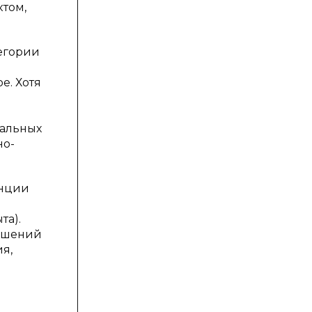
ктом,
тегории
е. Хотя
тальных
но-
енции
та).
ношений
я,