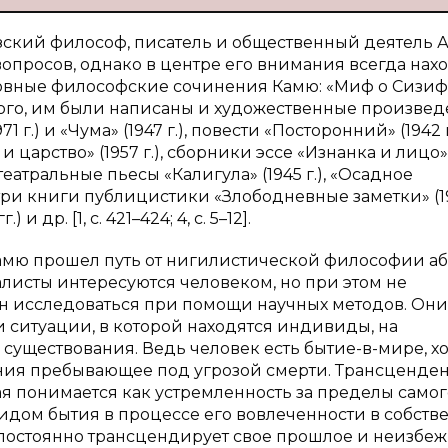
ский философ, писатель и общественный деятель 
 вопросов, однако в центре его внимания всегда нах
новные философские сочинения Камю: «Миф о Сизиф
ме того, им были написаны и художественные произвед
1 г.) и «Чума» (1947 г.), повести «Посторонний» (1942 г
 и царство» (1957 г.), сборники эссе «Изнанка и лицо»
), театральные пьесы «Калигула» (1945 г.), «Осадное
), три книги публицистики «Злободневные заметки» (1
.) и др. [1,
c
. 421–424; 4, с. 5–12].
Камю прошел путь от нигилистической философии а
листы интересуются человеком, но при этом не
ен исследоваться при помощи научных методов. Они
 ситуации, в которой находятся индивиды, на
существования. Ведь человек есть бытие-в-мире, хо
ения пребывающее под угрозой смерти. Трансценде
ая понимается как устремленность за пределы самог
идом бытия в процессе его вовлеченности в собств
 постоянно трансцендирует свое прошлое и неизбе