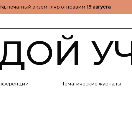
ста
, печатный экземпляр отправим
19 августа
ДОЙ У
нференции
Тематические журналы