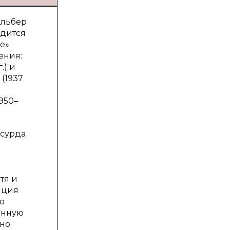
Альбер
одится
е»
ения:
.) и
 (1937
950–
бсурда
тя и
нция
о
енную
жно