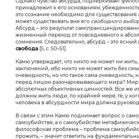
Однако чувство абсурда, подчеркивает философ
принадлежит к его основаниям; убежденность 
это сознание необходимо для существования а
может существовать вне его
свободного выбо
Абсурд – это результат самотрансцендировани
жизненный переход от повседневного к абсо
сомнения. Следовательно, абсурд – это ясный
свобода
[5, с. 50–51].
Камю утверждает, что никто не может ни жить,
заключений, ибо никто не может жить без смы
очевидность, но что такое сама очевидность, 
перед лицом разочаровывающего мира? Мир абс
абсолютных объективных ценностей. Все же и
должны жить люди, по крайней мере, те, у ког
человека в абсурдности мира должна руководит
В связи с этим Камю поднимает вопрос о сам
самоубийстве, а о самоубийстве метафизичес
философская проблема – проблема самоубийства
прожить, – значит ответить на фундаментальны