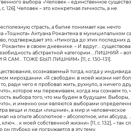
венного выбора. «Человек – единственное существо
 с. 126]. Человек – это конкретная личность, а не
есполезную страсть, а бытие понимает как нечто
на «Тошнота» Антуана Рокантена в муниципальном с
о, подтверждает это. «Никогда до этих последних д
ет Рокантен в своем дневнике. – И вдруг… существов
 безобидность абстрактной категории… ЛИШНИЙ – во
 И Я САМ… ТОЖЕ БЫЛ ЛИШНИМ» [11, с. 130–131].
ществования, осознаваемый тогда, когда у индивида
мом мироздании. «Я свободен: в моей жизни нет бо
то, ради чего я пробовал жить, рухнуло, а ничего др
«ничто», которое мы переживаем, когда мы сознаем то, 
ность выбора того, что мы будем в будущем. Выборы,
ичто», и именно они являются выборами определен
ртра вещи и люди «лишние», а мир и человеческое
нал на опыте абсолютное – абсолютное, или абсурд. 
ключ… к моей собственной жизни» [11, с. 132], – так 
он глубоко не погружается в эту тему.