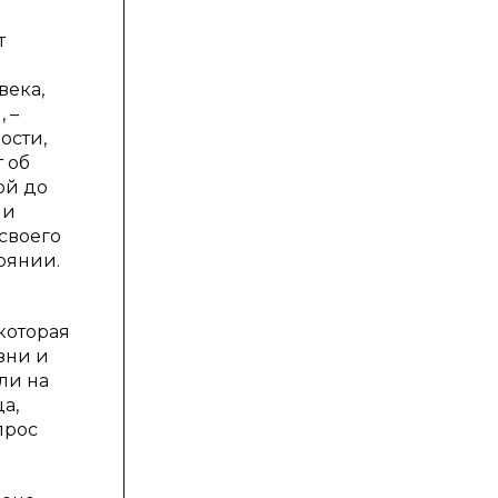
т
века,
 –
ости,
т об
ой до
ми
 своего
оянии.
которая
зни и
ли на
а,
прос