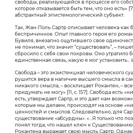
свободы, реализующейся в процессе его собст
которое отказывается быть тем, что оно есть» [7,
абстрактный эпистемологический субъект.
Так, Жан-Поль Сартр описывает человека как б
беспричинное. Опыт главного героя его рома
Бувиля, внезапно ощутившего свое одиночеств
не понимал, что значит “существовать”, – пиш
сбросило с себя свои покровы. Оно утратило
единственная связь, какую я мог установить...
Свобода – это экзистенциал человеческого су
рушится вера в наличие высшего смысла в са
никакого смысла, – восклицает Рокантен, – все 
придумать не могу» [11, с. 157]. Свобода есть 
есть, утверждает Сартр, и это дает нам возмож
которые мы делаем, происходят на основе «н
ценностей и смыслов. Следовательно, для Са
существование «абсурдны». «…Я только что поз
понял тогда, что нашел ключ к Существованию, 
Рокантена выражает свою мысль Сартр. Однако 