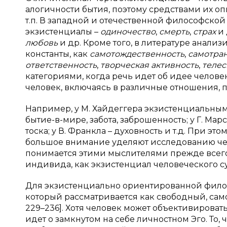
алогичности бытия, поэтому средствами их оп
т.п. В западной и отечественной философско
экзистенциалы –
одиночество
,
смерть
,
страх
и 
любовь
и др. Кроме того, в литературе анал
константы, как
самотождественность
,
самотра
ответственность
,
творческая активность
,
телес
категориями, когда речь идет об идее человек
человек, включаясь в различные отношения, переж
Например, у М. Хайдеггера экзистенциальными
бытие-в-мире, забота, заброшенность; у Г. Марсе
тоска; у В. Франкла – духовность и т.д. При 
большое внимание уделяют исследованию ч
понимается этими мыслителями прежде всего
индивида, как экзистенциал человеческого с
Для экзистенциально ориентированной фило
который рассматривается как свободный, само
229–236]. Хотя человек может объективировать
идет о замкнутом на себе личностном Эго. То, 