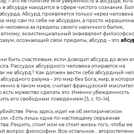
, – это не понятие или уверенность в абсурде, хотя
в абсурде находится в сфере чистого сознания. Боле
бсурда. Абсурд проявляется только через человека
ра
: мир сам по себе не абсурден, а просто иррациона
я человека за пределы своего наличного бытия,
лютному, экзистенциальный эквивалент философск
 разум, осознающий свои пределы, абсурд – это
абсу
 ни быть счастливым, если доводит абсурд до всех е
сла. Рассудок абсурдного человека опирается на
как не абсурд? Как должен вести себя абсурдный че
урдного разума – это мир без Бога, мир, в которо
менно в таком мире, считает французский мыслител
о есть мужество сделать это. Именно убежденность
ь его свободным поведением [3, с. 10–14].
оубийстве. Речь здесь идет не об эмпирическом
ком: «Есть лишь одна по-настоящему серьезная
. Решить, стоит или не стоит жизнь того, чтобы ее
й вопрос философии. Все остальное… второстепенно» 