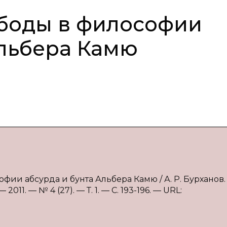
ободы в философии
Альбера Камю
офии абсурда и бунта Альбера Камю / А. Р. Бурханов.
11. — № 4 (27). — Т. 1. — С. 193-196. — URL: