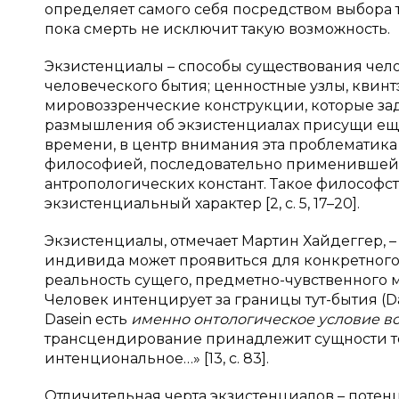
определяет самого себя посредством выбора т
пока смерть не исключит такую возможность.
Экзистенциалы – способы существования чело
человеческого бытия; ценностные узлы, квин
мировоззренческие конструкции, которые зад
размышления об экзистенциалах присущи ещ
времени, в центр внимания эта проблематик
философией, последовательно применившей
антропологических констант. Такое философ
экзистенциальный характер [2, с. 5, 17–20].
Экзистенциалы, отмечает Мартин Хайдеггер, 
индивида может проявиться для конкретного ч
реальность сущего, предметно-чувственного м
Человек интенцирует за границы тут-бытия (
D
Dasein
есть
именно онтологическое условие в
трансцендирование принадлежит сущности того
интенциональное…» [13, с. 83].
Отличительная черта экзистенциалов – потенц