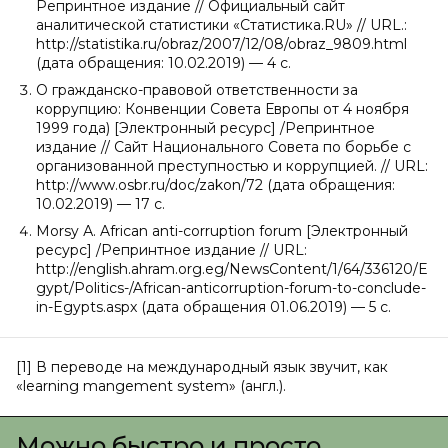
Репринтное издание // Официальный сайт
аналитической статистики «Статистика.RU» // URL.:
http://statistika.ru/obraz/2007/12/08/obraz_9809.html
(дата обращения: 10.02.2019) — 4 с.
О гражданско-правовой ответственности за
коррупцию: Конвенции Совета Европы от 4 ноября
1999 года) [Электронный ресурс] /Репринтное
издание // Сайт Национального Совета по борьбе с
организованной преступностью и коррупцией. // URL:
http://www.osbr.ru/doc/zakon/72 (дата обращения:
10.02.2019) — 17 с.
Morsy А. African anti-corruption forum [Электронный
ресурс] /Репринтное издание // URL:
http://english.ahram.org.eg/NewsContent/1/64/336120/E
gypt/Politics-/African-anticorruption-forum-to-conclude-
in-Egypts.aspx (дата обращения 01.06.2019) — 5 с.
[1] В переводе на международный язык звучит, как
«learning mangement system» (англ.).
Можно быстро и просто