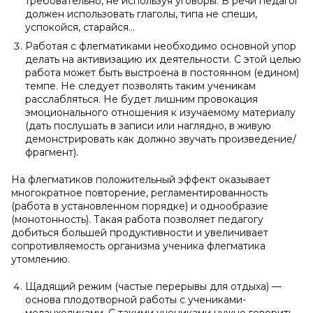
требовательно, не используя уговоры. В речи педагог
должен использовать глаголы, типа не спеши,
успокойся, старайся…
Работая с флегматиками необходимо основной упор
делать на активизацию их деятельности. С этой целью
работа может быть выстроена в постоянном (едином)
темпе. Не следует позволять таким ученикам
расслабляться. Не будет лишним провокация
эмоционального отношения к изучаемому материалу
(дать послушать в записи или наглядно, в живую
демонстрировать как должно звучать произведение/
фрагмент).
На флегматиков положительный эффект оказывает
многократное повторение, регламентированность
(работа в установленном порядке) и однообразие
(монотонность). Такая работа позволяет педагогу
добиться большей продуктивности и увеличивает
сопротивляемость организма ученика флегматика
утомлению.
Щадящий режим (частые перерывы для отдыха) —
основа плодотворной работы с учениками-