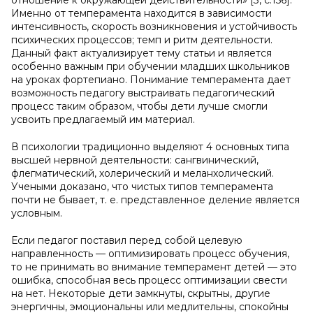
отношение к окружающей действительности» [3, с.156].
Именно от темперамента находится в зависимости
интенсивность, скорость возникновения и устойчивость
психических процессов; темп и ритм деятельности.
Данный факт актуализирует тему статьи и является
особенно важным при обучении младших школьников
на уроках фортепиано. Понимание темперамента дает
возможность педагогу выстраивать педагогический
процесс таким образом, чтобы дети лучше смогли
усвоить предлагаемый им материал.
В психологии традиционно выделяют 4 основных типа
высшей нервной деятельности: сангвинический,
флегматический, холерический и меланхолический.
Учеными доказано, что чистых типов темперамента
почти не бывает, т. е. представленное деление является
условным.
Если педагог поставил перед собой целевую
направленность — оптимизировать процесс обучения,
то не принимать во внимание темперамент детей — это
ошибка, способная весь процесс оптимизации свести
на нет. Некоторые дети замкнуты, скрытны, другие
энергичны, эмоциональны или медлительны, спокойны