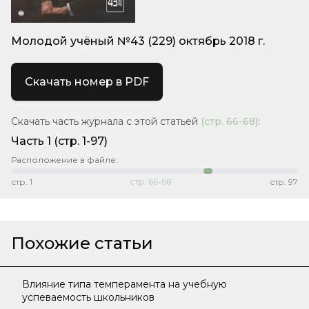
Молодой учёный №43 (229) октябрь 2018 г.
Скачать номер в PDF
Скачать часть журнала с этой статьей
(стр.
66-68
)
:
Часть 1
(стр. 1-97)
Расположение в файле:
стр.
1
стр.
66-68
стр.
97
Похожие статьи
Влияние типа темперамента на учебную
успеваемость школьников