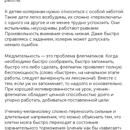
работы.
К детям-холерикам нужно относиться с особой заботой.
Такие дети легко возбудимы, их сложно «переключать»
с одного на другое и не менее трудно успокоить. Они
вспыльчивы, неусидчивы, работают рывками.
Произвольность внимания очень низкая. Даже быстро
справляясь с заданием, холерик может допускать
немало ошибок.
Медлительность — это проблема флегматиков. Когда
необходимо быстро сообразить, быстро запомнить,
быстро что-либо сделать, флегматик проявляет полную
беспомощность (слово «быстрее», на начальном этапе
работы, следует вычеркнуть из лексикона!). Вместе с
тем, если уж он запоминает, то надолго и основательно.
При хорошей мотивированности на урок, ученик-
флегматик обладает ценной способностью долго и
упорно работать, добиваться поставленной цели.
Ученику-меланхолику сложно переносить сильные и
длительные напряжения, что можно объяснить тем, что
клетки мозга быстро переходят в состояние
охранительного торможения (ученик как бы «зависает»