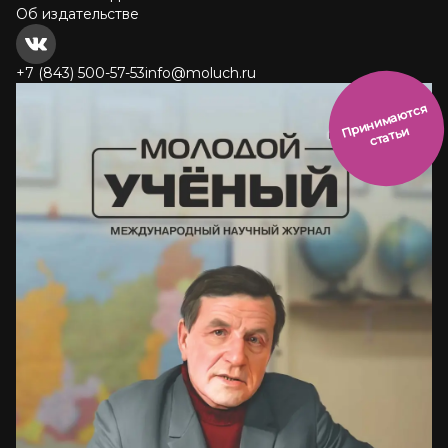
Об издательстве
+7 (843) 500-57-53
info@moluch.ru
и
н
и
м
а
ют
с
я
ст
ать
П
р
и