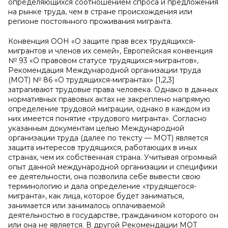
определяющихся соотношением спроса и предложения
на рынке труда, чем в стране происхождения или
регионе постоянного проживания мигранта.
Конвенция ООН «О защите прав всех трудящихся-
мигрантов и членов их семей», Европейская конвенция
№ 93 «О правовом статусе трудящихся-мигрантов»,
Рекомендация Международной организации труда
(МОТ) № 86 «О трудящихся-мигрантах» [1,2,3]
затрагивают трудовые права человека. Однако в данных
нормативных правовых актах не закреплено напрямую
определение трудовой миграции, однако в каждом из
них имеется понятие «трудового мигранта». Согласно
указанным документам целью Международной
организации труда (далее по тексту — МОТ) является
защита интересов трудящихся, работающих в иных
странах, чем их собственная страна. Учитывая огромный
опыт данной международной организации и специфики
ее деятельности, она позволила себе вывести свою
терминологию и дала определение «трудящегося-
мигранта», как лица, которое будет заниматься,
занимается или занималось оплачиваемой
деятельностью в государстве, гражданином которого он
или она не является. В другой Рекомендации МОТ