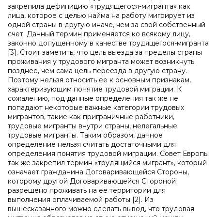
закрепила дефиницию «трудящегося-мигранта» как
лица, которое с целью найма на работу мигрирует из
одной страны в другую иначе, чем за свой собственный
счет. Данный термин применяется ко всякому лицу,
законно допущенному в качестве трудящегося-мигранта
[3]. Стоит заметить, что цель выезда за пределы страны
проживания у трудового мигранта может возникнуть
позднее, чем сама цель переезда в другую страну.
Поэтому нельзя относить ее к основным признакам,
характеризующим понятие трудовой миграции. К
сожалению, под данные определения так же не
попадают некоторые важные категории трудовых
мигрантов, такие как приграничные работники,
трудовые мигранты внутри страны, нелегальные
трудовые мигранты. Таким образом, данное
определение нельзя считать достаточными для
определения понятия трудовой миграции. Совет Европы
так же закрепил термин «трудящийся мигрант», который
означает гражданина Договаривающейся Стороны,
которому другой Договаривающейся Стороной
разрешено проживать на ее территории для
выполнения оплачиваемой работы [2]. Из
вышесказанного можно сделать вывод, что трудовая