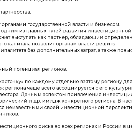
партнерства.
 органами государственной власти и бизнесом.
я одним из главных путей развития инвестиционной
может выступать как партнер, обладающий определ
ого капитала позволит органам власти решить
палитета без дополнительных затрат, а также повы
нный потенциал регионов.
арточку» по каждому отдельно взятому региону дл
 региона чаще всего ассоциируется с его культур
естора. Данным аспектом привлечения инвестици
торический и др. имидж конкретного региона. В на
тся неизвестными своей инвестиционной перспекти
енников.
естиционного риска во всех регионах и России в ц