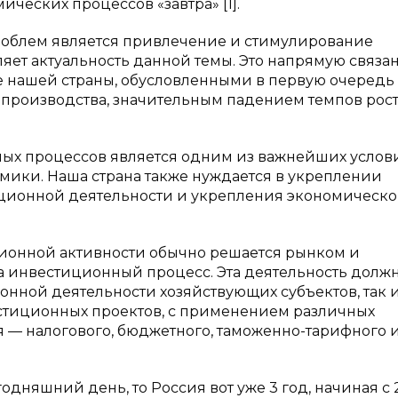
ческих процессов «завтра» [1].
роблем является привлечение и стимулирование
яет актуальность данной темы. Это напрямую связан
 нашей страны, обусловленными в первую очередь
роизводства, значительным падением темпов рос
ых процессов является одним из важнейших услов
ики. Наша страна также нуждается в укреплении
ционной деятельности и укрепления экономическо
ионной активности обычно решается рынком и
а инвестиционный процесс. Эта деятельность долж
нной деятельности хозяйствующих субъектов, так 
тиционных проектов, с применением различных
 налогового, бюджетного, таможенно-тарифного и т.
дняшний день, то Россия вот уже 3 год, начиная с 2