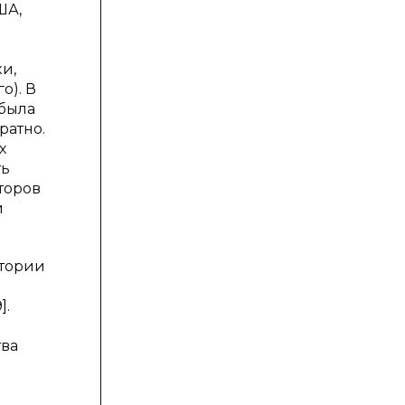
ША,
и,
о). В
 была
ратно.
х
ть
торов
и
итории
].
тва