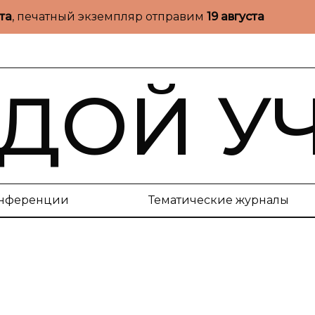
ста
, печатный экземпляр отправим
19 августа
ДОЙ У
нференции
Тематические журналы