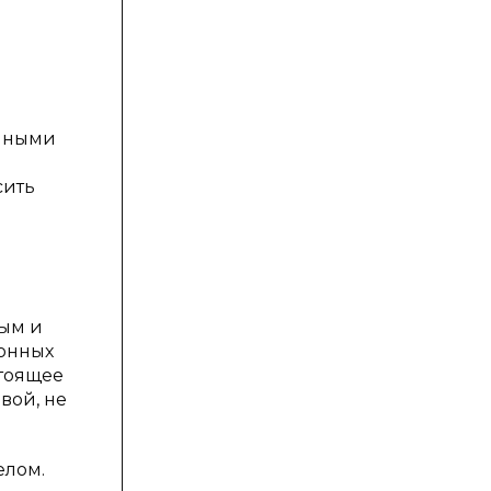
енными
сить
я
ным и
онных
стоящее
вой, не
елом.