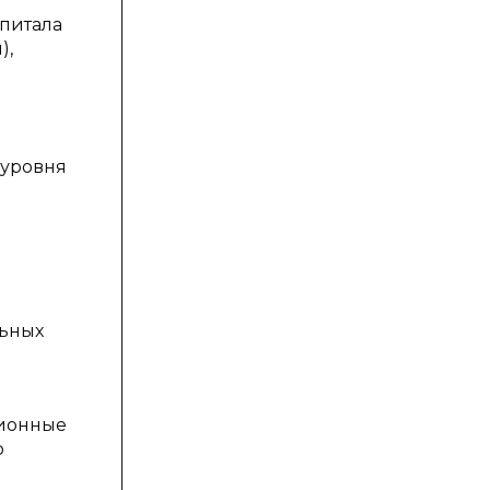
питала
),
 уровня
льных
ционные
о