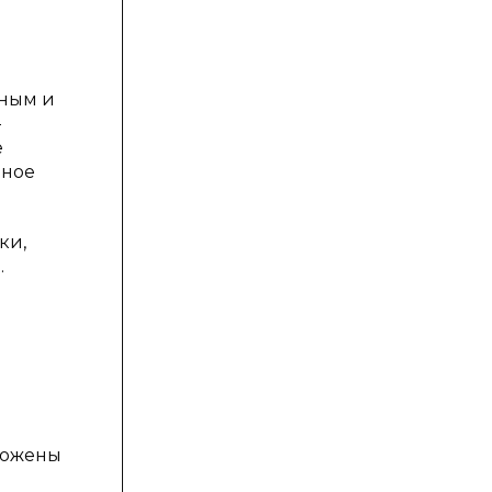
тным и
-
е
рное
ки,
.
ложены