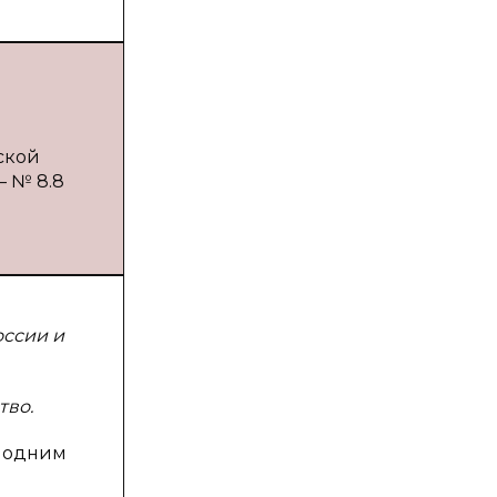
ской
— № 8.8
оссии и
тво.
о одним