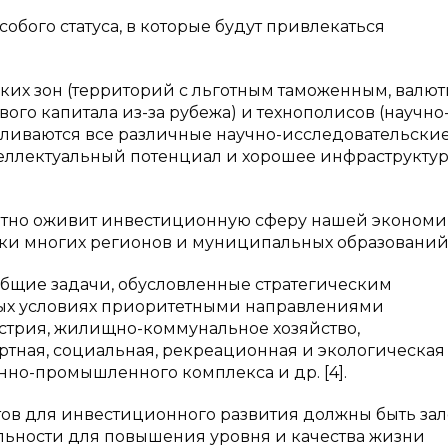
собого статуса, в которые будут привлекаться
их зон (территорий с льготным таможенным, валю
о капитала из-за рубежа) и технополисов (научно
сливаются все различные научно-исследовательски
еллектуальный потенциал и хорошее инфраструкту
етно оживит инвестиционную сферу нашей экономи
ки многих регионов и муниципальных образований
 общие задачи, обусловленные стратегическим
ных условиях приоритетными направлениями
стрия, жилищно-коммунальное хозяйство,
ртная, социальная, рекреационная и экологическая
но-промышленного комплекса и др. [4].
етов для инвестиционного развития должны быть за
льности для повышения уровня и качества жизни