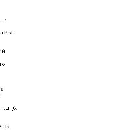
о с
та ВВП
ий
го
на
и
 д. [6,
013 г.