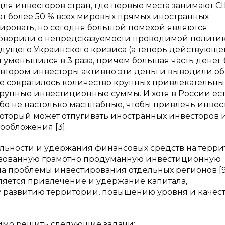
для инвесторов стран, где первые места занимают С
чат более 50 % всех мировых прямых иностранных
ировать, но сегодня большой помехой являются
говорили о непредсказуемости проводимой политик
дущего Украинского кризиса (а теперь действующег
 уменьшился в 3 раза, причем большая часть денег
 втором инвесторы активно эти деньги выводили об
не сократилось количество крупных привлекательны
крупные инвестиционные суммы. И хотя в России ес
бо не настолько масштабные, чтобы привлечь инвес
оторый может отпугивать иностранных инвесторов 
ообложения [3].
ьности и удержания финансовых средств на терр
изованную грамотно продуманную инвестиционную
 на проблемы инвестирования отдельных регионов [9
яется привлечение и удержание капитала,
 развитию территории, повышению уровня и качес
имо решить следующие задачи: