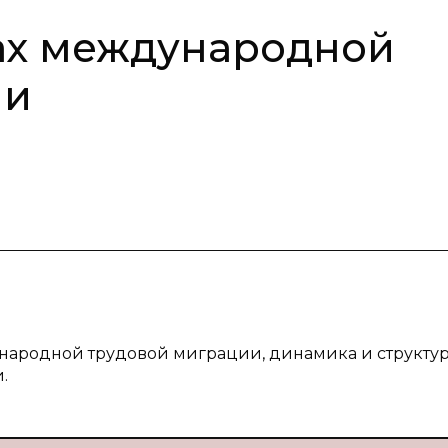
ах международной
ии
ународной трудовой миграции, динамика и структу
.