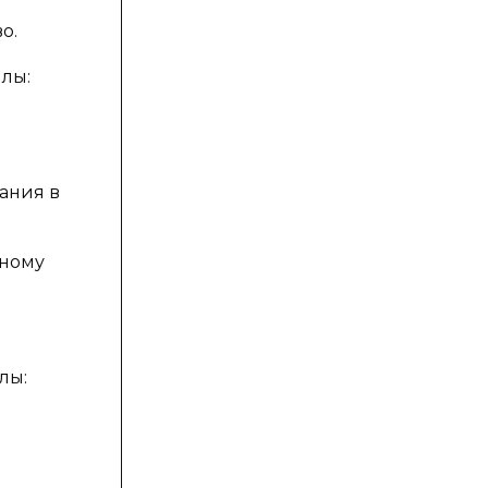
о.
лы:
ания в
ьному
лы: