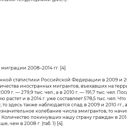
миграции 2008–2014 гг. [4]
ной статистики Российской Федерации в 2009 и 20
оличества иностранных мигрантов, въехавших на тер
09 г. — 279,9 тыс. чел., а в 2010 г. — 191,7 тыс. чел. По
астет и в 2014 г. уже составляет 578,5 тыс. чел. Что
то здесь также наблюдается спад в 2009 и 2010 гг., а
незначительное колебание числа эмигрантов, то начи
и. Количество покинувших нашу страну граждан в 2014
, чем в 2008 г. (таб. 1) [4].