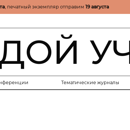
ста
, печатный экземпляр отправим
19 августа
ДОЙ У
нференции
Тематические журналы