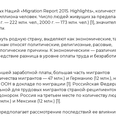
аций «Migration Report 2015. Highlights», количест
 миллиона человек. Число людей живущих за предел
— 222 млн. чел., 2000 г. — 173 млн. чел.) [1], значит
ты.
ь родную страну, выделяют как экономические, т
ам относят политические, религиозные, расовые,
кологические причины. К экономическим — различия
ледствие разница в уровне оплаты труда и безработ
чшей заработной платы, большая часть мигрантов
ичества мигрантов — 47 млн.) и Германию (12 млн.), н
т ООН в докладе по миграции [1]. Российская Федер
ьной для трудовых мигрантов страной-реципиентом
онором. Россия на третьем месте по количеству лю
лн.) и Мексике (12 млн.) [1].
редполагает рассмотрение последствий ее влияни