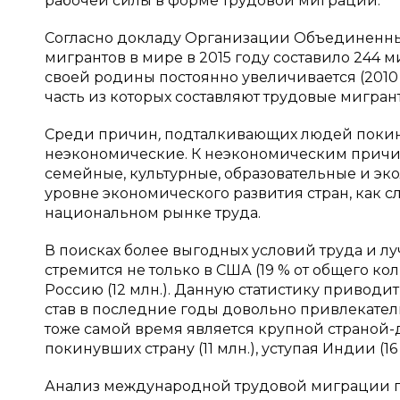
рабочей силы в форме трудовой миграции.
Согласно докладу Организации Объединенных Н
мигрантов в мире в 2015 году составило 244
своей родины постоянно увеличивается (2010 г. 
часть из которых составляют трудовые мигран
Среди причин
,
подталкивающих людей покинут
неэкономические. К неэкономическим причин
семейные, культурные, образовательные и э
уровне экономического развития стран, как с
национальном рынке труда.
В поисках более выгодных условий труда и лу
стремится не только в США (19 % от общего кол
Россию (12 млн.). Данную статистику приводи
став в последние годы довольно привлекател
тоже самой время является крупной страной-д
покинувших страну (11 млн.), уступая Индии (16 м
Анализ международной трудовой миграции п