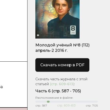
Молодой учёный №8 (112)
апрель-2 2016 г.
Скачать номер в PDF
Скачать часть журнала с этой
статьей
(стр.
609-613
)
:
ра
Часть 6
(cтр. 587 - 705)
Расположение в файле:
стр.
587
стр.
609-613
стр.
705