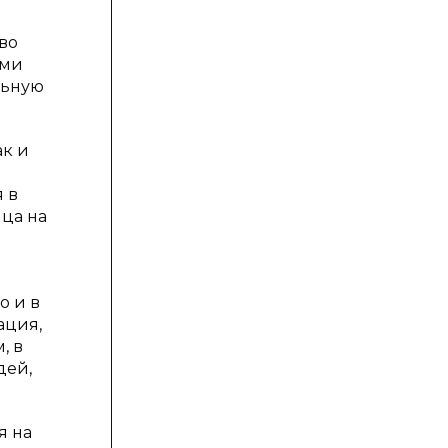
во
ами
ельную
ак и
 в
ица на
о и в
ация,
, в
дей,
я на