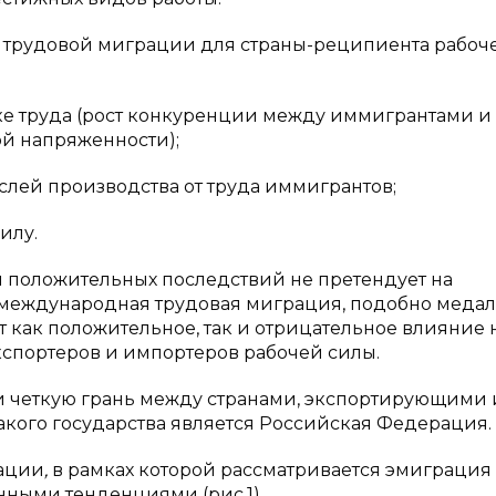
трудовой миграции для страны-реципиента рабоч
е труда (рост конкуренции между иммигрантами и
й напряженности);
лей производства от труда иммигрантов;
илу.
 положительных последствий не претендует на
то международная трудовая миграция, подобно меда
 как положительное, так и отрицательное влияние 
спортеров и импортеров рабочей силы.
и четкую грань между странами, экспортирующими 
ого государства является Российская Федерация.
ации
,
в
рамках которой рассматривается эмиграция
нными тенденциями (рис.1).