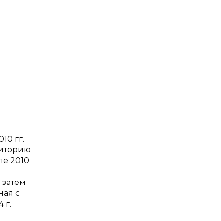
10 гг.
риторию
сле 2010
 затем
ная с
 г.