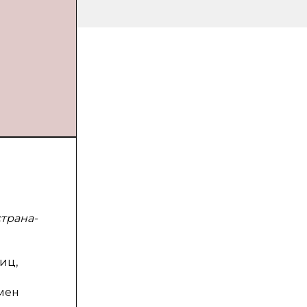
трана-
иц,
мен