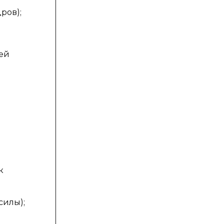
ров);
ей
к
силы);