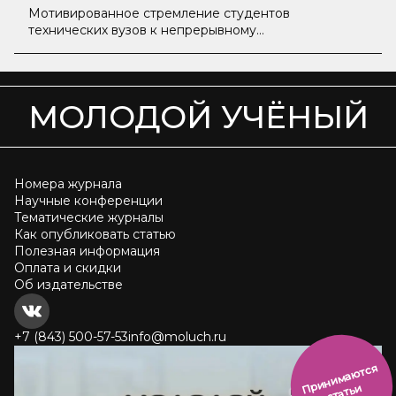
Мотивированное стремление студентов
технических вузов к непрерывному
самообразованию при овладении иностранным
языком, способствующее успешной
профессиональной деятельности
МОЛОДОЙ УЧЁНЫЙ
Номера журнала
Научные конференции
Тематические журналы
Как опубликовать статью
Полезная информация
Оплата и скидки
Об издательстве
+7 (843) 500-57-53
info@moluch.ru
и
н
и
м
а
ют
с
я
ст
ать
П
р
и