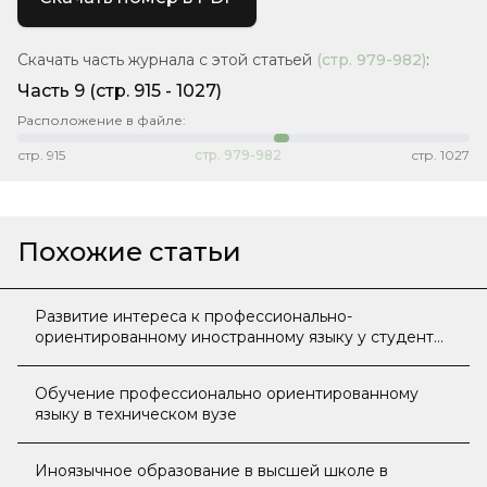
Скачать часть журнала с этой статьей
(стр.
979-982
)
:
Часть 9
(cтр. 915 - 1027)
Расположение в файле:
стр.
915
стр.
979-982
стр.
1027
Похожие статьи
Развитие интереса к профессионально-
ориентированному иностранному языку у студентов
Казахского агротехнического университета имени
С. Сейфуллина
Обучение профессионально ориентированному
языку в техническом вузе
Иноязычное образование в высшей школе в