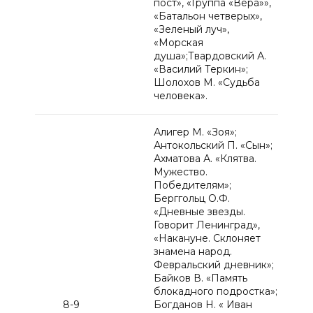
пост», «Группа «Вера»»,
«Батальон четверых»,
«Зеленый луч»,
«Морская
душа»;Твардовский А.
«Василий Теркин»;
Шолохов М. «Судьба
человека».
Алигер М. «Зоя»;
Антокольский П. «Сын»;
Ахматова А. «Клятва.
Мужество.
Победителям»;
Берггольц О.Ф.
«Дневные звезды.
Говорит Ленинград»,
«Накануне. Склоняет
знамена народ.
Февральский дневник»;
Байков В. «Память
блокадного подростка»;
8-9
Богданов Н. « Иван