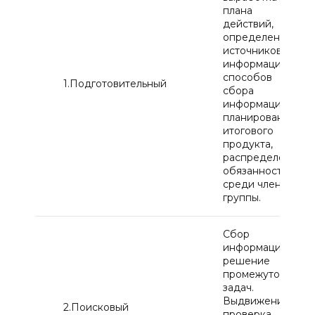
плана
действий,
определение
источников
информации и
способов
1.Подготовительный
сбора
информации,
планирование
итогового
продукта,
распределение
обязанностей
среди членов
группы.
Сбор
информации,
решение
промежуточный
задач.
Выдвижение и
2.Поисковый
проверка