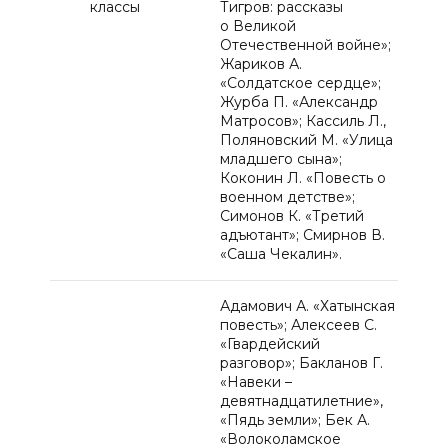
классы
Тигров: рассказы
о Великой
Отечественной войне»;
Жариков А.
«Солдатское сердце»;
Журба П. «Александр
Матросов»; Кассиль Л.,
Поляновский М. «Улица
младшего сына»;
Коконин Л. «Повесть о
военном детстве»;
Симонов К. «Третий
адъютант»; Смирнов В.
«Саша Чекалин».
Адамович А. «Хатынская
повесть»; Алексеев С.
«Гвардейский
разговор»; Бакланов Г.
«Навеки –
девятнадцатилетние»,
«Пядь земли»; Бек А.
«Волоколамское