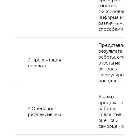
гипотез,
фиксирование
информации
различными
способами.
Представление
результата
работы, отчет,
3.Презентация
ответы на
проекта
вопросы,
формулировка
выводов.
Анализ
проделанной
4.Оценочно-
работы,
рефлексивный
коллективная
оценка и
самооценка.