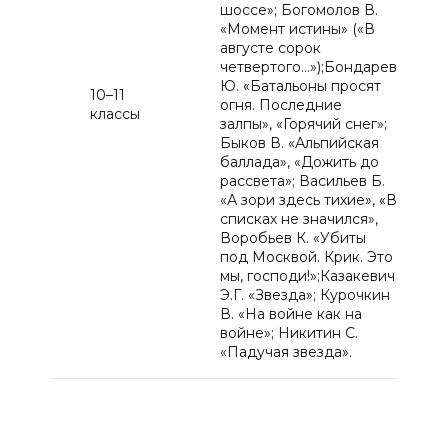
шоссе»; Богомолов В.
«Момент истины» («В
августе сорок
четвертого…»);Бондарев
Ю. «Батальоны просят
10–11
огня. Последние
классы
залпы», «Горячий снег»;
Быков В. «Альпийская
баллада», «Дожить до
рассвета»; Васильев Б.
«А зори здесь тихие», «В
списках не значился»,
Воробьев К. «Убиты
под Москвой. Крик. Это
мы, господи!»;Казакевич
Э.Г. «Звезда»; Курочкин
В. «На войне как на
войне»; Никитин С.
«Падучая звезда».