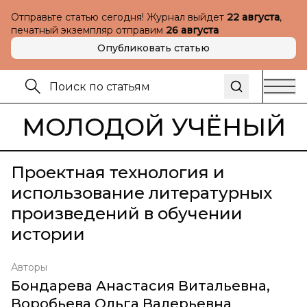
Отправьте статью сегодня! Журнал выйдет
22 августа
,
печатный экземпляр отправим
26 августа
Опубликовать статью
МОЛОДОЙ УЧЁНЫЙ
Проектная технология и
использование литературных
произведений в обучении
истории
Авторы
Бондарева Анастасия Витальевна
,
Воробьева Ольга Валерьевна