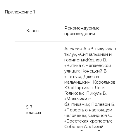
Приложение 1
Рекомендуемые
Класс
произведения
Алексин А. «В тылу как в
тылу», «Сигнальщики и
горнисты»;Козлов В.
«Витька с Чапаевской
улицы»; Конецкий В.
«Петька, Джек и
мальчишки»; Корольков
Ю. «Партизан Лёня
Голиков»; Пикуль В.
«Мальчики с
бантиками»; Полевой Б.
5-7
«Повесть о настоящем
классы
человеке»; Смирнов С.
«Брестская крепость»;
Соболев А. «Тихий