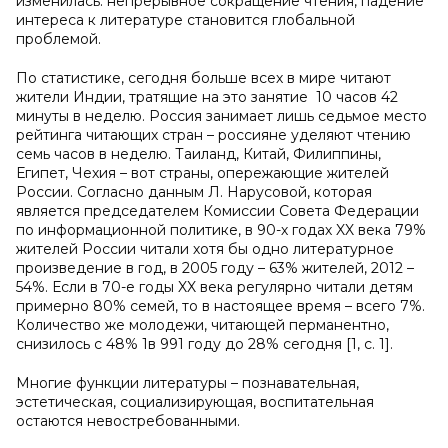
изменилась: непрерывное сокращение чтения, падение
интереса к литературе становится глобальной
проблемой.
По статистике, сегодня больше всех в мире читают
жители Индии, тратящие на это занятие 10 часов 42
минуты в неделю. Россия занимает лишь седьмое место
рейтинга читающих стран – россияне уделяют чтению
семь часов в неделю. Таиланд, Китай, Филиппины,
Египет, Чехия – вот страны, опережающие жителей
России. Согласно данным Л. Нарусовой, которая
является председателем Комиссии Совета Федерации
по информационной политике, в 90-х годах XX века 79%
жителей России читали хотя бы одно литературное
произведение в год, в 2005 году – 63% жителей, 2012 –
54%. Если в 70-е годы XX века регулярно читали детям
примерно 80% семей, то в настоящее время – всего 7%.
Количество же молодежи, читающей перманентно,
снизилось с 48% 1в 991 году до 28% сегодня [1, с. 1].
Многие функции литературы – познавательная,
эстетическая, социализирующая, воспитательная
остаются невостребованными.